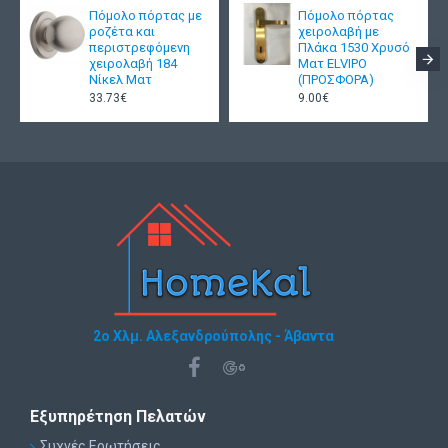
Πόμολο πόρτας με
Πόμολο πόρτας
ροζέτα και
χειρολαβή με
περιστρεφόμενη
Πλάκα 1530 Χρυσό
χειρολαβή 184
Ματ ELVIPO
Νίκελ Ματ
(ΠΡΟΣΦΟΡΑ)
33.73€
9.00€
2ο Χλμ. Αλεξανδρούπολης - Άβαντα
Εξυπηρέτηση Πελατών
Συχνές Ερωτήσεις