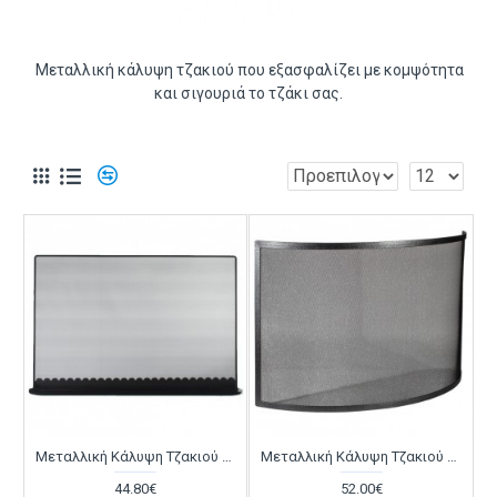
Μεταλλική κάλυψη τζακιού που εξασφαλίζει με κομψότητα
και σιγουριά το τζάκι σας.
Μεταλλική Κάλυψη Tζακιού Viometal 580 Ορλεάνη Μαύρο Χρώμα
Μεταλλική Κάλυψη Τζακιού Viometal 550 Ανόβερο Μαύρο Χρώμα
44.80€
52.00€