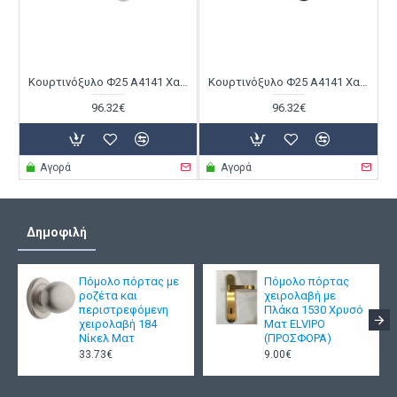
Κουρτινόξυλο Φ25 Α4141 Χαλκός Ματ / Λευκό
Κουρτινόξυλο Φ25 Α4141 Χαλκός Ματ / Μαύρο
96.32€
96.32€
Αγορά
Αγορά
Δημοφιλή
Πόμολο πόρτας με
Πόμολο πόρτας
ροζέτα και
χειρολαβή με
περιστρεφόμενη
Πλάκα 1530 Χρυσό
χειρολαβή 184
Ματ ELVIPO
Νίκελ Ματ
(ΠΡΟΣΦΟΡΑ)
33.73€
9.00€