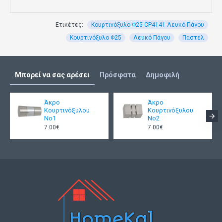
Ετικέτες:
Κουρτινόξυλο Φ25 CP4141 Λευκό Πάγου
Κουρτινόξυλο Φ25
Λευκό Πάγου
Παστέλ
Μπορεί να σας αρέσει
Πρόσφατα
Δημοφιλή
Άκρο
Άκρο
Κουρτινόξυλου
Κουρτινόξυλου
Νο1
Νο2
7.00€
7.00€
Συνολικό μήκος σωλήνα (χωρίς τα διακοσμητικά
τέρματα): 15 με 20 cm σε κάθε πλευρά από το κούφωμα.
Ύψος στηρίγματος Κουρτινόξυλου από το κούφωμα: +15
cm πάνω από το κούφωμα.