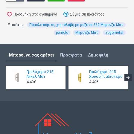
Προσθήκη στα αγαπημένα
Σύγκριση προιόντος
Ετικέτες:
Πόμολο πόρτας χειρολαβή με ροζέτα 362 Μπρονζέ Ματ
pomolo
Μπρονζέ Ματ
zogometal
Μπορεί να σας αρέσει
Πρόσφατα
Δημοφιλή
Γρυλόχερο 215
Γρυλόχερο 215
Νίκελ Ματ
Χρυσό Γυαλιστερό
4.40€
4.40€