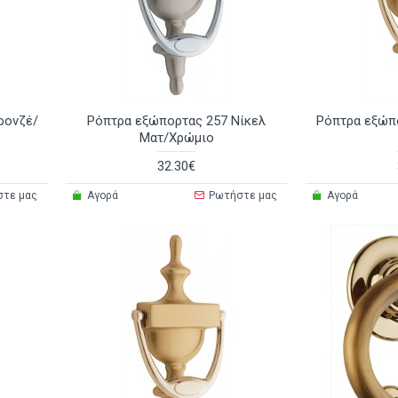
ρονζέ/
Ρόπτρα εξώπορτας 257 Νίκελ
Ρόπτρα εξώπ
Ματ/Χρώμιο
32.30€
στε μας
Αγορά
Ρωτήστε μας
Αγορά