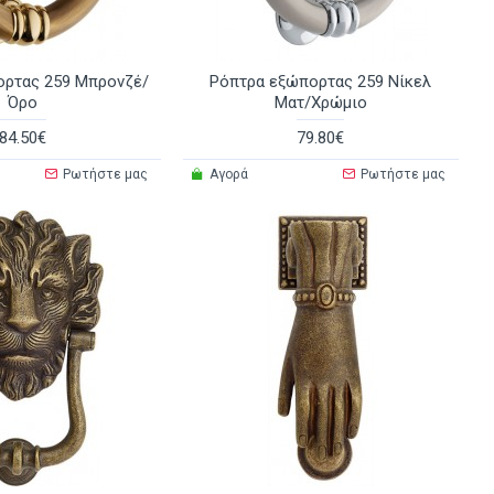
ορτας 259 Μπρονζέ/
Ρόπτρα εξώπορτας 259 Νίκελ
Όρο
Ματ/Χρώμιο
84.50€
79.80€
Ρωτήστε μας
Αγορά
Ρωτήστε μας