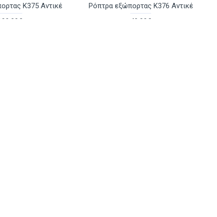
ορτας Κ375 Αντικέ
Ρόπτρα εξώπορτας Κ376 Αντικέ
100.00€
40.00€
Ρωτήστε μας
Αγορά
Ρωτήστε μας
ορτας Κ379 Αντικέ
24.30€