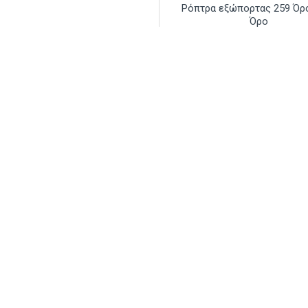
Ρόπτρα εξώπορτας 259 Όρ
Όρο
79.80€
Αγορά
Ρωτή
Ρόπτρα εξώπορτας Κ377 Α
19.80€