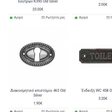
λουτρών Κ390 Old Silver
2.00€
33.00€
Αγορά
Ρωτήστε μας
Αγορά
Διακοσμητικό επιστόμιο 463 Old
Ένδειξη WC 458 Ol
Silver
3.20€
1.90€
Αγορά
Ρωτήστε μας
Αγορά