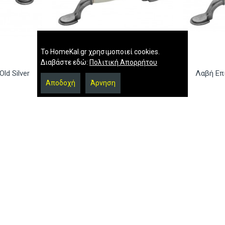
Το HomeKal.gr χρησιμοποιεί cookies.
Διαβάστε εδώ:
Πολιτική Απορρήτου
ld Silver
Λαβή Επίπλων 521 Old Silver
Λαβή Επί
Stone
Αποδοχή
Άρνηση
4.40€
Ρωτήστε μας
Αγορά
Ρωτήστε μας
Αγορά
ρτας
Κλειδαριά αλουμινίου
με Πλάκα
για συρόμενες πόρτες
 Ματ ELVIPO
και παράθυρα
)
5.00€