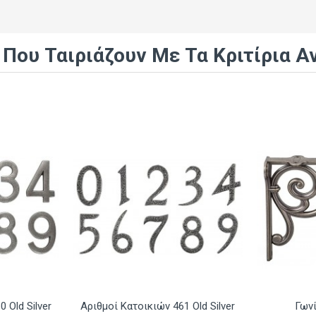
 Που Ταιριάζουν Με Τα Κριτίρια Α
 Old Silver
Αριθμοί Κατοικιών 461 Old Silver
Γωνί