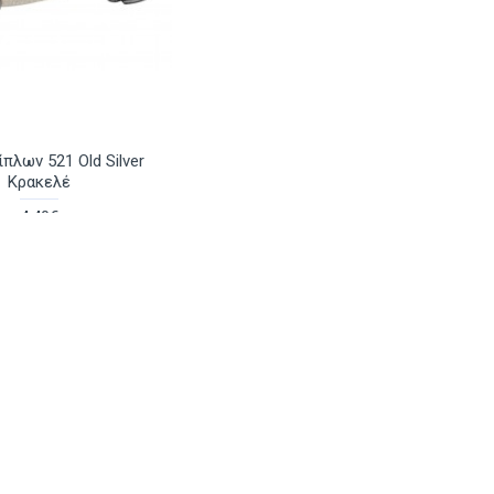
πλων 521 Old Silver
Κρακελέ
4.40€
Ρωτήστε μας
Πόμολο πόρτας με
Ανταλλακτική Αντλία
ροζέτα και ξύλινη
Dispenser Μπάνιου
χειρολαβή 2284 Νίκελ
7.00€
Ματ
32.00€