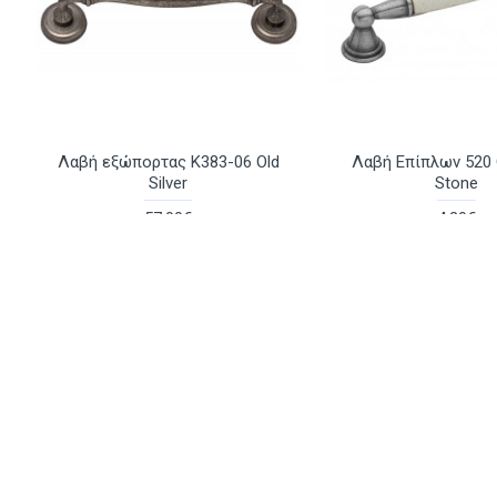
Λαβή εξώπορτας K383-06 Old
Λαβή Επίπλων 520 O
Silver
Stone
57.00€
4.20€
Αγορά
Ρωτήστε μας
Αγορά
Δημοφιλή
Πόμολο πόρτας με
Πόμολο πό
ροζέτα και
χειρολαβή 
περιστρεφόμενη
1530 Χρυσό
χειρολαβή 184 Νίκελ
(ΠΡΟΣΦΟΡΑ
Ματ
9.00€
33.73€